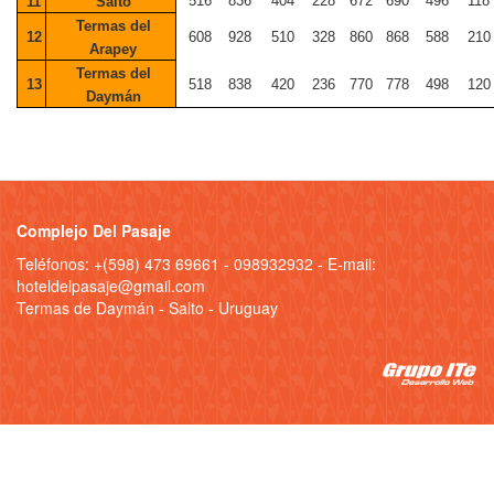
516
836
404
228
672
690
496
118
11
Salto
Termas del
12
608
928
510
328
860
868
588
210
Arapey
Termas del
13
518
838
420
236
770
778
498
120
Daymán
Complejo Del Pasaje
Teléfonos: +(598) 473 69661 - 098932932 - E-mail:
hoteldelpasaje@gmail.com
Termas de Daymán - Salto - Uruguay