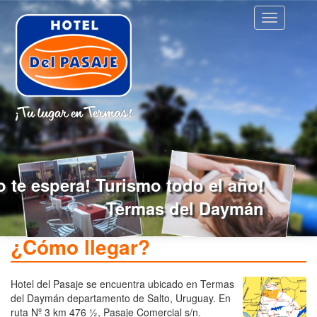
Pasar
Toggle
al
navigation
contenido
principal
o te espera! Turismo todo el año!
Termas del Daymán
¿Cómo llegar?
Hotel del Pasaje se encuentra ubicado en Termas
del Daymán departamento de Salto, Uruguay. En
ruta Nº 3 km 476 ½, Pasaje Comercial s/n.