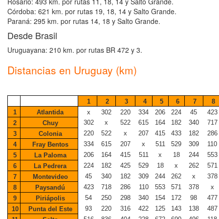
Rosario: 493 km. por rutas 11, 18, 14 y Salto Grande.
Córdoba: 621 km. por rutas 19, 18, 14 y Salto Grande.
Paraná: 295 km. por rutas 14, 18 y Salto Grande.
Desde Brasil
Uruguayana: 210 km. por rutas BR 472 y 3.
Distancias en Uruguay (km)
1
2
3
4
5
6
7
8
1
Atlantida
x
302
220
334
206
224
45
423
302
x
522
615
164
182
340
717
2
Chuy
220
522
x
207
415
433
182
286
3
Colonia
334
615
207
x
511
529
309
110
4
Fray Bentos
206
164
415
511
x
18
244
553
5
La Paloma
224
182
425
529
18
x
262
571
6
La Pedrera
45
340
182
309
244
262
x
378
7
Montevideo
423
718
286
110
553
571
378
x
8
Paysandú
54
250
298
340
154
172
98
477
9
Piriápolis
93
220
316
422
125
143
138
487
10
Punta del Este